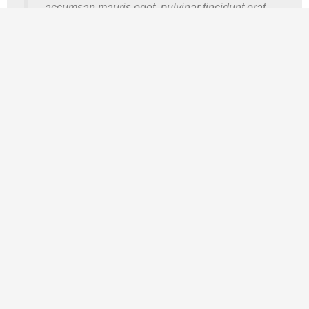
accumsan mauris eget, pulvinar tincidunt erat.
Sed nisi nisi, rutrum sit amet elit.
Adams Baker
FACEBOOK / CO-FOUNDER
My website looks amazing with the
Leverage Theme.