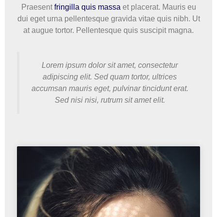
Praesent
fringilla quis massa
et placerat. Mauris eu
dui eget urna pellentesque gravida vitae quis nibh. Ut
at augue tortor. Pellentesque quis suscipit magna.
Lorem ipsum dolor sit amet, consectetur
adipiscing elit. Sed quam tortor, ultrices
accumsan mauris eget, pulvinar tincidunt erat.
Sed nisi nisi, rutrum sit amet elit.